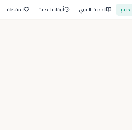
لكريم
الحديث النبوي
أوقات الصلاة
المفضلة
#
24
175
آيات
أ
ة
عرض البطاقات
أ
أ