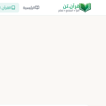
قرآن.تن
الرئيسية
القرآن ا
اقرأ • استمع • تعلم
تشغيل الجزء
إخفاء الترجم