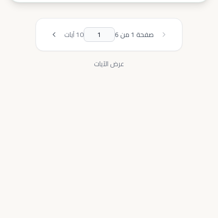
صفحة
1
من
6
10
آيات
عرض الآيات