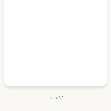
فَوَيْلٌ لِلْمُصَلِّينَ
4
الَّذِينَ هُمْ يُرَاءُونَ
6
عرض الآيات