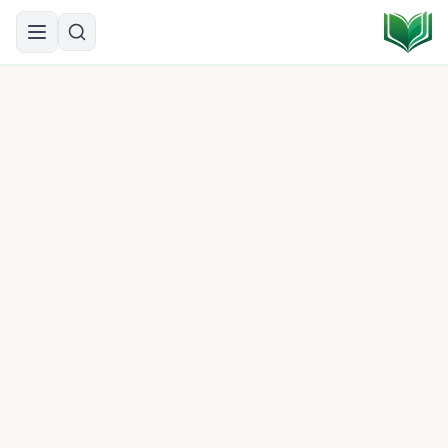
#
107
7
آيات
مكية
تشغيل السورة
إخفاء الترجمة
أ
أ
أ